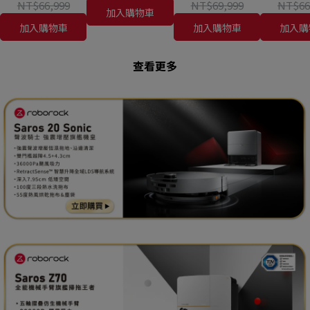
NT$66,999
NT$69,999
NT$66
雙門檻越
洗/4.5+4.3公分雙門
繞/22000Pa/7.98超
7.98/
加入購物車
障/36000Pa/深入
檻越障/36000Pa/深
薄/80度熱水洗)
地/2200
加入購物車
加入購物車
加入購
7.95cm低矮空間/零
入7.95cm低矮空間/
纏繞)
零纏繞)
查看更多