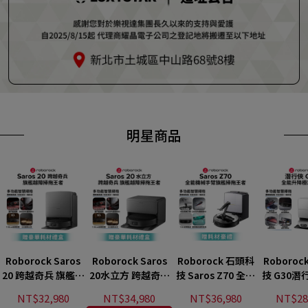
明星商品
Roborock Saros
Roborock Saros
Roborock 石頭科
Roboro
20 跨越奇兵 旗艦越
20水立方 跨越奇兵
技 Saros Z70 全能
技 G30潛
障掃拖王者(100度
旗艦越障掃拖王者
機械手臂旗艦掃拖
升降極淨王
NT$32,980
NT$34,980
NT$36,980
NT$28
熱水洗/4.5+4.3公分
(100度熱水
王者(機械手臂/零纏
升降全域L