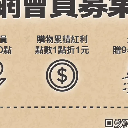
orock 石頭科技 F25 ACE 零纏繞
洗烘洗地機(5分鐘速烘/體感超輕
髒汙偵測)
4,888
NT$28,900