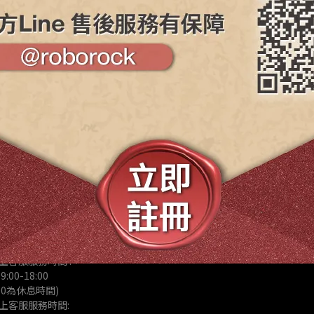
維修服務
2601158
維修懶人包
uxystargroup.com
Line : @ls168168
服務洽詢)
ine : @roborock
貨、保固問題、商品諮
上客服服務時間 :
00-18:00 
4:00為休息時間)
上客服服務時間: