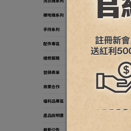
洗衣機系列
掃地機系列
手持系列
Rob
高溫
配件專區
量/
NT$1
維修服務
登錄表單
商業合作
福利品專區
產品說明書
最新公告