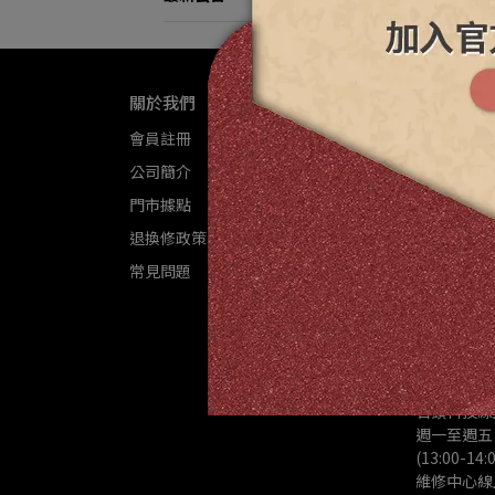
關於我們
聯絡資訊
電話 : 02-8
會員註冊
公司簡介
信箱 : 
service@l
門市據點
退換修政策
樂視達維修客服
常見問題
(商品維修
石頭科技客服L
(商品退換
詢)
石頭科技線
週一至週五 9:
(13:00-1
維修中心線