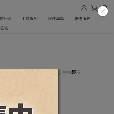
機系列
手持系列
配件專區
維修服務
公告
所有篩選條件
共 1 件商品